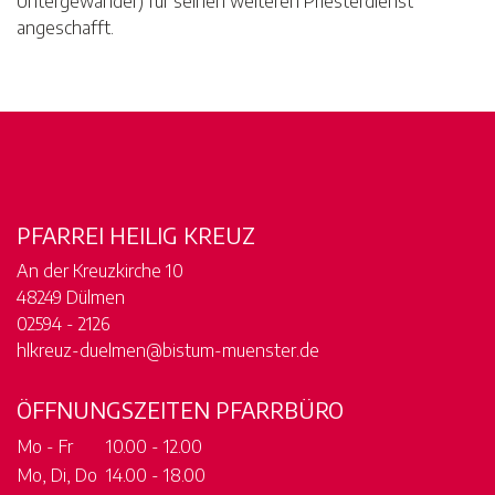
Untergewänder) für seinen weiteren Priesterdienst
angeschafft.
PFARREI HEILIG KREUZ
An der Kreuzkirche 10
48249 Dülmen
02594 - 2126
hlkreuz-duelmen@bistum-muenster.de
ÖFFNUNGSZEITEN PFARRBÜRO
Mo - Fr
10.00 - 12.00
Mo, Di, Do
14.00 - 18.00