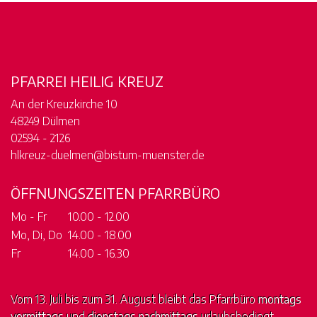
PFARREI HEILIG KREUZ
An der Kreuzkirche 10
48249 Dülmen
02594 - 2126
hlkreuz-duelmen@bistum-muenster.de
ÖFFNUNGSZEITEN PFARRBÜRO
Mo - Fr
10.00 - 12.00
Mo, Di, Do
14.00 - 18.00
Fr
14.00 - 16.30
Vom 13. Juli bis zum 31. August bleibt das Pfarrbüro
montags
vormittags
und
dienstags nachmittags
urlaubsbedingt